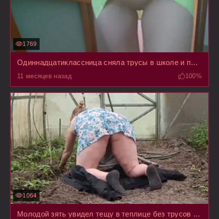
1769
Одиннадцатиклассница сняла трусы в школе и прошлась по ней в последний раз с голой пиздой
11 месяцев назад
100%
1064
Молодой зять увидел тещу в теплице без трусов под сарафаном и ошалел, да не смог устоять