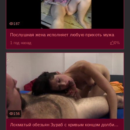
187
Послушная жена исполняет любую прихоть мужа
1 год назад
0%
156
Лохматый обезьян Зураб с кривым концом долбит в рот похотливую смугляшку