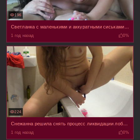
196
Светланка с маленькими и аккуратными сиськами, поеблась с другом и получила кончей на личико
1 год назад
0%
224
Снежанна решила снять процесс ликвидации лобковых волос на камеру и вот что получилось
1 год назад
0%