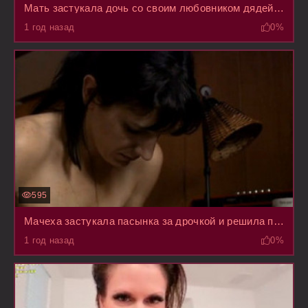
Мать застукала дочь со своим любовником дядей Генной, когда он трахал ее раком в комнате
1 год назад
0%
595
Мачеха застукала пасынка за дрочкой и решила помочь кончить ему, надела презек и залезла верхом
1 год назад
0%