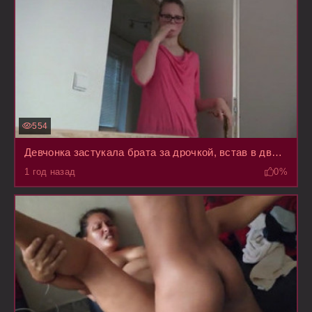
554
Девчонка застукала брата за дрочкой, встав в дверях затаила дыхание и не знает как поступить
1 год назад
0%