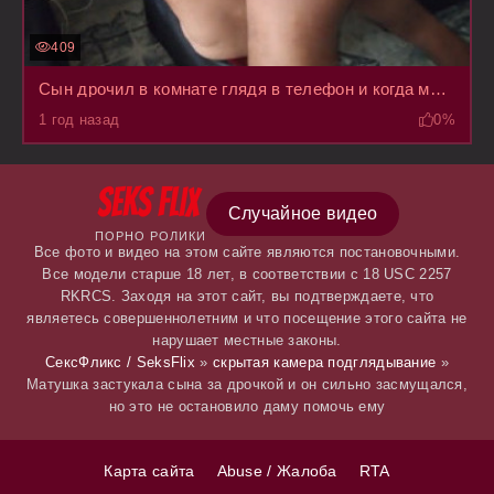
409
Сын дрочил в комнате глядя в телефон и когда матушка застукала его после душа, раздвинула ноги
1 год назад
0%
Случайное видео
ПОРНО РОЛИКИ
Все фото и видео на этом сайте являются постановочными.
Все модели старше 18 лет, в соответствии с 18 USC 2257
RKRCS. Заходя на этот сайт, вы подтверждаете, что
являетесь совершеннолетним и что посещение этого сайта не
нарушает местные законы.
СексФликс / SeksFlix
»
скрытая камера подглядывание
»
Матушка застукала сына за дрочкой и он сильно засмущался,
но это не остановило даму помочь ему
Карта сайта
Abuse / Жалоба
RTA