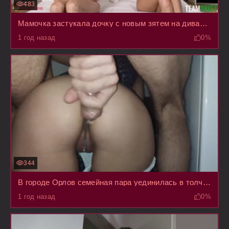
483
Мамочка застукала дочку с новым зятем на диване во время секса и разоралась, но потом присоединилась
1 год назад
0%
344
В городе Орлов семейная пара уединилась в толчке, из-за внезапного приезда тещи
1 год назад
0%