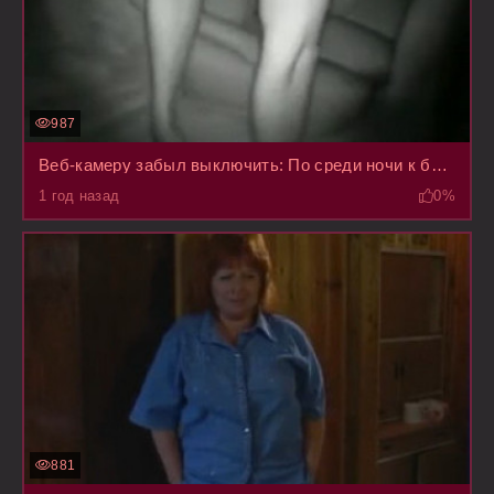
987
Веб-камеру забыл выключить: По среди ночи к брату пришла голая сестра и начала ему сосать
1 год назад
0%
881