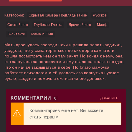
Категории:
Скрытая Камера Подглядывание
Русское
Сосет Член
Глубокая Глотка
Дрочит Член
Милф
Вконтакте
Мама И Сын
Мать проснулась посреди ночи и решила попить водички,
увидела, что у сына горит свет до сих пор в комнате и
пошла посмотреть чем он там занят. Но войдя к нему, она
его застукала за онанизмом и ему стало настолько стыдно,
что он начал закрываться в себе. Но благо мамочка
работает психологом и ей удалось его вернуть в нужное
русло, заодно и помочь в окончании его делишек.
КОММЕНТАРИИ
0
ДОБАВИТЬ
Комментариев еще нет. Вы можете
стать первым