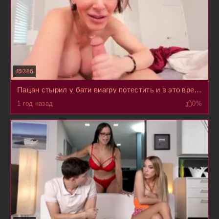
386
Пацан стырил у бати виагру потестить и в это время вернулась мать с работы, пришлось ебать ее
1 год назад
0%