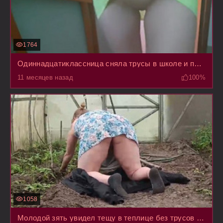
1764
Одиннадцатиклассница сняла трусы в школе и прошлась по ней в последний раз с голой пиздой
11 месяцев назад
100%
1058
Молодой зять увидел тещу в теплице без трусов под сарафаном и ошалел, да не смог устоять