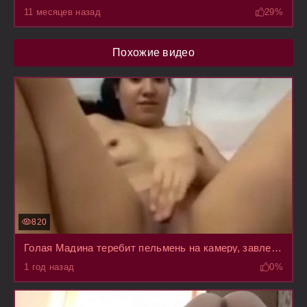
11 месяцев назад
29%
Похожие видео
820
Голая Мадина теребит пельмень на камеру, завлекая к себе на эфир одиноких узбеков
1 год назад
0%